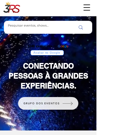
no
G
o
o
g
l
e
1046
avaliações
Avaliar no Google
CONECTANDO
PESSOAS À GRANDES
EXPERIÊNCIAS.
GRUPO DOS EVENTOS