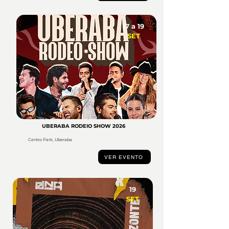
17 a 19
SET
UBERABA RODEIO SHOW 2026
Centro Park, Uberaba
VER EVENTO
19
SET