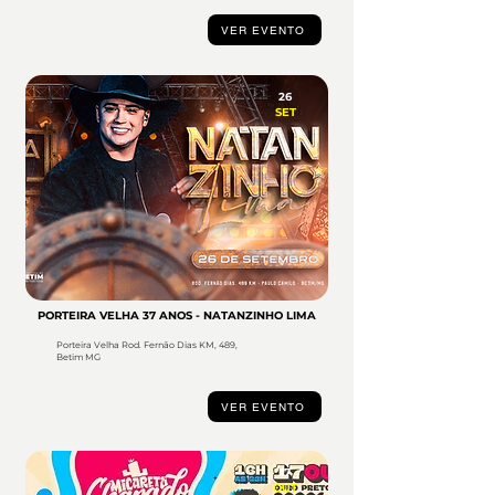
VER EVENTO
26
SET
PORTEIRA VELHA 37 ANOS - NATANZINHO LIMA
Porteira Velha Rod. Fernão Dias KM, 489,
Betim MG
VER EVENTO
17
OUT