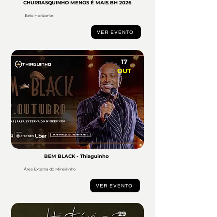
CHURRASQUINHO MENOS É MAIS BH 2026
Belo Horizonte
VER EVENTO
17
OUT
BEM BLACK - Thiaguinho
Área Externa do Mineirinho
VER EVENTO
29