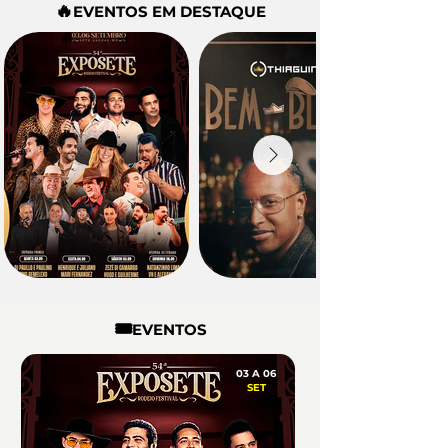
🔥
EVENTOS EM DESTAQUE
🎟️
EVENTOS
03 A 06
SET