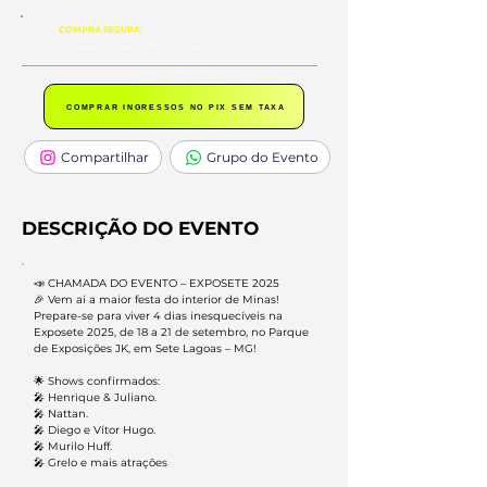
COMPRA SEGURA
Somos ponto de venda oficial do evento
____________________________________________________________________
COMPRAR INGRESSOS NO PIX SEM TAXA
Compartilhar
Grupo do Evento
DESCRIÇÃO DO EVENTO
📣 CHAMADA DO EVENTO – EXPOSETE 2025
🎉 Vem aí a maior festa do interior de Minas!
Prepare-se para viver 4 dias inesquecíveis na
Exposete 2025, de 18 a 21 de setembro, no Parque
de Exposições JK, em Sete Lagoas – MG!
🌟 Shows confirmados:
🎤 Henrique & Juliano.
🎤 Nattan.
🎤 Diego e Vítor Hugo.
🎤 Murilo Huff.
🎤 Grelo e mais atrações