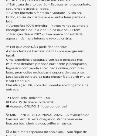
música boa pra você dançar até o sol raiar.
✅ Estrutura de alto padrão – Espaços amplos, conforto,
segurança e acessibilidade.
✅ Glitter liberado & fantasia à vontade – Vista seu
brilho, abuse da criatividade e venha fazer parte da
folia!
✅ Atmosfera 100% mineira – Ritmos variados, energia
contagiante e aquela vibe única que só BH tem!
✅ Tradição desde 2017 – Uma marca consolidada,
agora ainda mais intensa e revolucionária.
🎊 Por que você NÃO pode ficar de fora:
A maior festa de Carnaval de BH com energia sem
igual.
Uma experiência segura, divertida e pensada nos
mínimos detalhes pra você curtir sem preocupação.
Ingressos com venda antecipada online, com pré-
lotes, promoções exclusivas e cupons de desconto.
Localização estratégica para chegar fácil, curtir muito
e sair tranquilo.
Classificação: 18+, com documentação obrigatória na
entrada.
📍 Local: Belo Horizonte – MG
📅 Data: 15 de fevereiro de 2026
🎟️ Acesse o GRUPO: E fique por dentro!
🚀 MINEIRINHA BH CARNAVAL 2026 — A revolução do
Carnaval em BH está chegando. Venha viver essa
loucura boa, cheia de cor, brilho e música.
💥 A folia mais esperada do ano é aqui. Não fique de