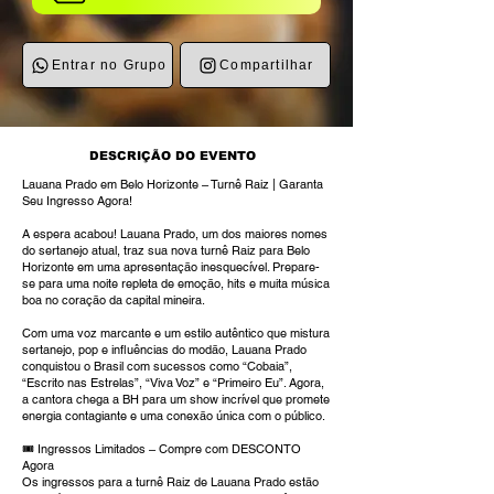
Entrar no Grupo
Compartilhar
DESCRIÇÃO DO EVENTO
Lauana Prado em Belo Horizonte – Turnê Raiz | Garanta
Seu Ingresso Agora!
A espera acabou! Lauana Prado, um dos maiores nomes
do sertanejo atual, traz sua nova turnê Raiz para Belo
Horizonte em uma apresentação inesquecível. Prepare-
se para uma noite repleta de emoção, hits e muita música
boa no coração da capital mineira.
Com uma voz marcante e um estilo autêntico que mistura
sertanejo, pop e influências do modão, Lauana Prado
conquistou o Brasil com sucessos como “Cobaia”,
“Escrito nas Estrelas”, “Viva Voz” e “Primeiro Eu”. Agora,
a cantora chega a BH para um show incrível que promete
energia contagiante e uma conexão única com o público.
🎟 Ingressos Limitados – Compre com DESCONTO
Agora
Os ingressos para a turnê Raiz de Lauana Prado estão