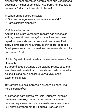
disponíveis com diferentes setores para que você possa
escolher a melhor experiência. Não perca tempo, pois a
demanda é alta e os lotes são limitados!
✅ Venda online segura e rápida
✅ Opções de ingressos individuais e áreas VIP
✅ Parcelamento disponível
🎶 Sobre a Turnê Raiz
A turnê Raiz é um verdadeiro resgate das origens da
artista, trazendo interpretações emocionantes e um
repertório que celebra a essência do sertanejo. Cada
show é uma experiência única, reunindo fãs de todo o
Brasil para cantar junto os maiores sucessos da carreira
de Lauana Prado.
🔎 Não fique de fora do melhor evento sertanejo em Belo
Horizonte!
Se você é fã de sertanejo e de Lauana Prado, essa é a
sua chance de assistir a um dos shows mais esperados
do ano. Reúna seus amigos e venha viver essa
experiência única!
🎟 Garanta já o seu ingresso e prepare-se para uma
noite inesquecível!
#: ingressos para shows em Belo Horizonte, eventos
sertanejos em BH, Lauana Prado turnê Raiz, onde
comprar ingressos para shows, melhores eventos em
BH, show sertanejo em BH, Lauana Prado ao vivo,