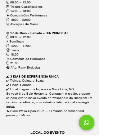
🕗 08:00 – 12:00
🏁 Treinos Classificatórios
🕑 14:00 – 18:00
🔥 Competições Preliminares
🕕 18:00 – 22:00
🚀 Ativações de Marca
🟣 17 de Maio – Sábado – DIA PRINCIPAL
🕘 09:00 – 12:00
⚡ Semifinais
🕑 14:00 – 17:00
🏆 Finais
🕕 18:00
🥇 Cerimônia de Premiação
🕘 21:00
🎧 After Party Exclusiva
🌊 3 DIAS DE EXPERIÊNCIA ÚNICA
✔️ Treinos: Quinta e Sexta
✔️ Finais: Sábado
✔️ Local: Lagoa dos Ingleses – Nova Lima, MG
Se você é de Belo Horizonte, Contagem e região, prepare-
se para viver o maior evento de wakeboard do Brasil em um
cenário paradisíaco, com estrutura internacional e energia
única.
🔥 Brasil Wake Open 2026 — O mundo do wakeboard
passa por Minas.
LOCAL DO EVENTO