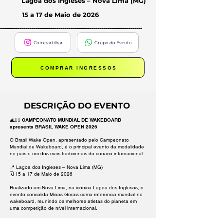
Lagoa dos Ingleses – Nova Lima (MG)
15 a 17 de Maio de 2026
-------------------------------------------------------------------------
Compartilhar
Grupo do Evento
COMPRAR INGRESSOS
DESCRIÇÃO DO EVENTO
🌊🏄‍♂️ CAMPEONATO MUNDIAL DE WAKEBOARD
apresenta BRASIL WAKE OPEN 2026
O Brasil Wake Open, apresentado pelo Campeonato
Mundial de Wakeboard, é o principal evento da modalidade
no país e um dos mais tradicionais do cenário internacional.
📍 Lagoa dos Ingleses – Nova Lima (MG)
🗓️ 15 a 17 de Maio de 2026
Realizado em Nova Lima, na icônica Lagoa dos Ingleses, o
evento consolida Minas Gerais como referência mundial no
wakeboard, reunindo os melhores atletas do planeta em
uma competição de nível internacional.